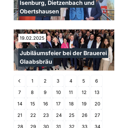
Isenburg, Dietzenbach und
Obertshausen
19.02.2025
Jubiläumsfeier bei der Brauerei
Glaabsbräu
1
2
3
4
5
6
7
8
9
10
11
12
13
14
15
16
17
18
19
20
21
22
23
24
25
26
27
28
29
30
31
32
33
34