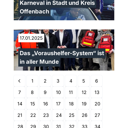
Karneval in Stadt und Kreis
Offenbach
17.01.2025
Das „Voraushelfer-System“ ist
in aller Munde
1
2
3
4
5
6
7
8
9
10
11
12
13
14
15
16
17
18
19
20
21
22
23
24
25
26
27
28
29
30
31
32
33
34